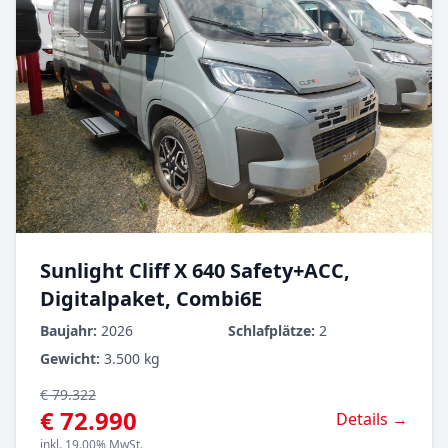
Sunlight Cliff X 640 Safety+ACC,
Digitalpaket, Combi6E
Baujahr:
2026
Schlafplätze:
2
Gewicht:
3.500 kg
€ 79.322
€ 72.990
Details →
inkl. 19.00% MwSt.