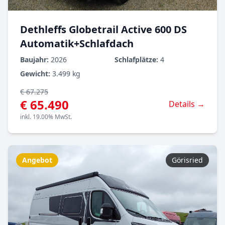
Dethleffs Globetrail Active 600 DS
Automatik+Schlafdach
Baujahr:
2026
Schlafplätze:
4
Gewicht:
3.499 kg
€ 67.275
€ 65.490
Details →
inkl. 19.00% MwSt.
Angebot
Görisried