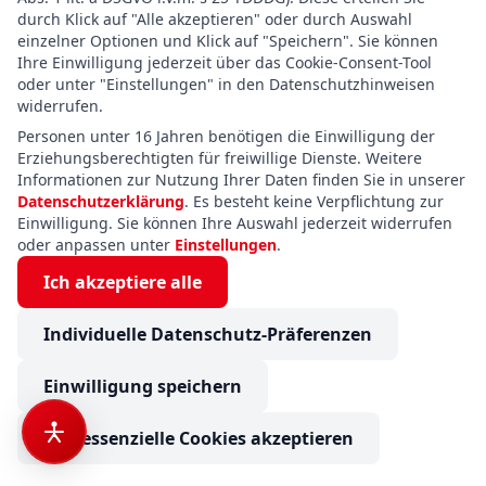
Bürstner Papillon PC 6.0 Autom.,
durch Klick auf "Alle akzeptieren" oder durch Auswahl
Klappdach, full LED
einzelner Optionen und Klick auf "Speichern". Sie können
Ihre Einwilligung jederzeit über das Cookie-Consent-Tool
Baujahr:
2026
Schlafplätze:
4
oder unter "Einstellungen" in den Datenschutzhinweisen
Gewicht:
4.250 kg
widerrufen.
Personen unter 16 Jahren benötigen die Einwilligung der
€ 76.525
Erziehungsberechtigten für freiwillige Dienste. Weitere
€ 72.700
Details →
Informationen zur Nutzung Ihrer Daten finden Sie in unserer
inkl. 19.00% MwSt.
Datenschutzerklärung
. Es besteht keine Verpflichtung zur
Einwilligung. Sie können Ihre Auswahl jederzeit widerrufen
oder anpassen unter
Einstellungen
.
Ich akzeptiere alle
« Previous
Next »
Individuelle Datenschutz-Präferenzen
Über diese Fahrzeugauswahl
Einwilligung speichern
Wohnmobile bei Camping Neuss. Verfügbar in
Nur essenzielle Cookies akzeptieren
Immenstadt und Görisried. Insgesamt 154
passende Fahrzeuge. Filtern, vergleichen und