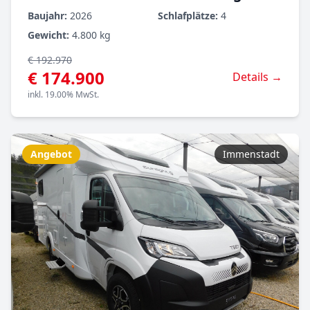
Baujahr:
2026
Schlafplätze:
4
Gewicht:
4.800 kg
€ 192.970
€ 174.900
Details →
inkl. 19.00% MwSt.
Angebot
Immenstadt