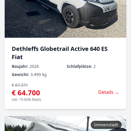
Dethleffs Globetrail Active 640 ES
Fiat
Baujahr:
2026
Schlafplätze:
2
Gewicht:
3.499 kg
€ 67.371
€ 64.700
Details →
inkl. 19.00% MwSt.
Immenstadt