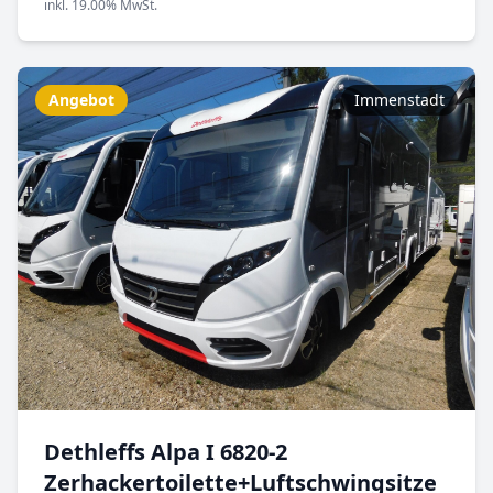
inkl. 19.00% MwSt.
Angebot
Immenstadt
Dethleffs Alpa I 6820-2
Zerhackertoilette+Luftschwingsitze