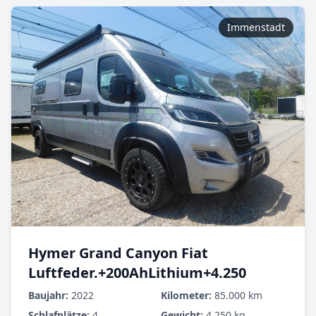
Immenstadt
Hymer Grand Canyon Fiat
Luftfeder.+200AhLithium+4.250
Baujahr:
2022
Kilometer:
85.000 km
Schlafplätze:
4
Gewicht:
4.250 kg