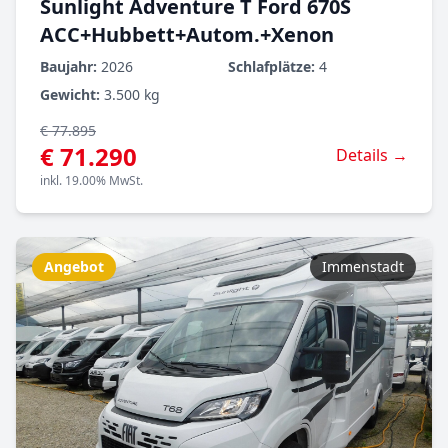
Sunlight Adventure T Ford 670S
ACC+Hubbett+Autom.+Xenon
Baujahr:
2026
Schlafplätze:
4
Gewicht:
3.500 kg
€ 77.895
€ 71.290
Details →
inkl. 19.00% MwSt.
Angebot
Immenstadt