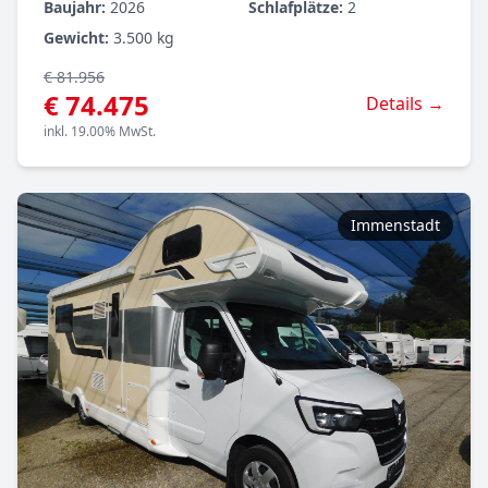
Baujahr:
2026
Schlafplätze:
2
Gewicht:
3.500 kg
€ 81.956
€ 74.475
Details →
inkl. 19.00% MwSt.
Immenstadt