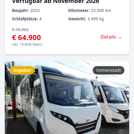
Verfügbar ab November 2026
Baujahr:
2025
Kilometer:
25.000 km
Schlafplätze:
4
Gewicht:
3.499 kg
€ 75.362
€ 64.900
Details →
inkl. 19.00% MwSt.
Angebot
Immenstadt