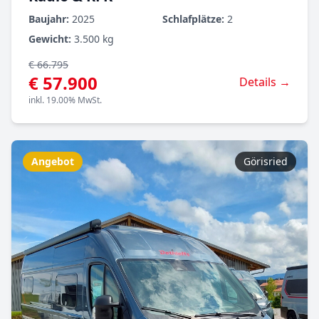
Baujahr:
2025
Schlafplätze:
2
Gewicht:
3.500 kg
€ 66.795
€ 57.900
Details →
inkl. 19.00% MwSt.
Angebot
Görisried