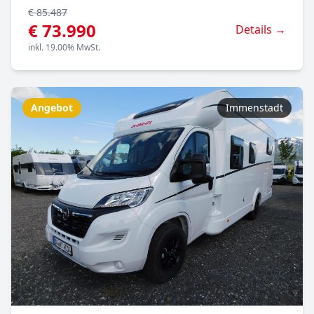
€ 85.487
€ 73.990
Details →
inkl. 19.00% MwSt.
Angebot
Immenstadt