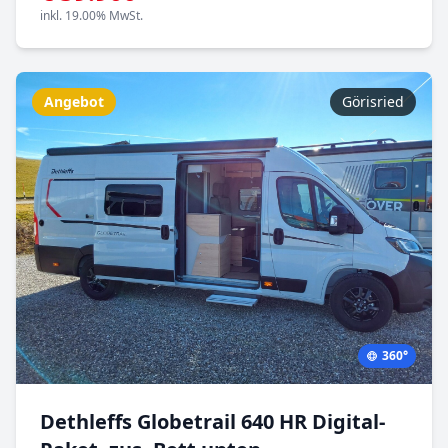
inkl. 19.00% MwSt.
Angebot
Görisried
360°
Dethleffs Globetrail 640 HR Digital-