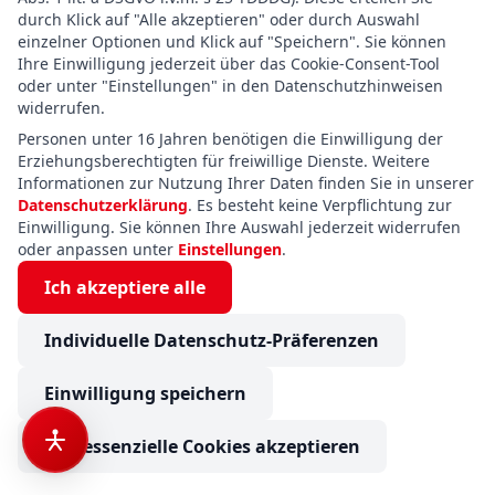
durch Klick auf "Alle akzeptieren" oder durch Auswahl
einzelner Optionen und Klick auf "Speichern". Sie können
Ihre Einwilligung jederzeit über das Cookie-Consent-Tool
oder unter "Einstellungen" in den Datenschutzhinweisen
widerrufen.
Personen unter 16 Jahren benötigen die Einwilligung der
Erziehungsberechtigten für freiwillige Dienste. Weitere
Informationen zur Nutzung Ihrer Daten finden Sie in unserer
Datenschutzerklärung
. Es besteht keine Verpflichtung zur
Einwilligung. Sie können Ihre Auswahl jederzeit widerrufen
oder anpassen unter
Einstellungen
.
Ich akzeptiere alle
Individuelle Datenschutz-Präferenzen
Dethleffs Globetrail 600 DS Fiat
Einwilligung speichern
Verfügbar ab November 2026
Nur essenzielle Cookies akzeptieren
Baujahr:
2025
Kilometer:
25.000 km
Schlafplätze:
2
Gewicht:
3.499 kg