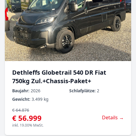
Dethleffs Globetrail 540 DR Fiat
750kg Zul.+Chassis-Paket+
Baujahr:
2026
Schlafplätze:
2
Gewicht:
3.499 kg
€ 64.876
€ 56.999
Details →
inkl. 19.00% MwSt.