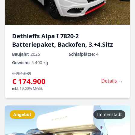
Dethleffs Alpa I 7820-2
Batteriepaket, Backofen, 3.+4.Sitz
Baujahr:
2025
Schlafplätze:
4
Gewicht:
5.400 kg
€ 201.089
€ 174.900
Details →
inkl. 19.00% MwSt.
Angebot
Immenstadt