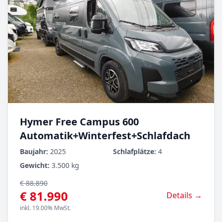
Hymer Free Campus 600
Automatik+Winterfest+Schlafdach
Baujahr:
2025
Schlafplätze:
4
Gewicht:
3.500 kg
€ 88.890
€ 81.990
Details →
inkl. 19.00% MwSt.