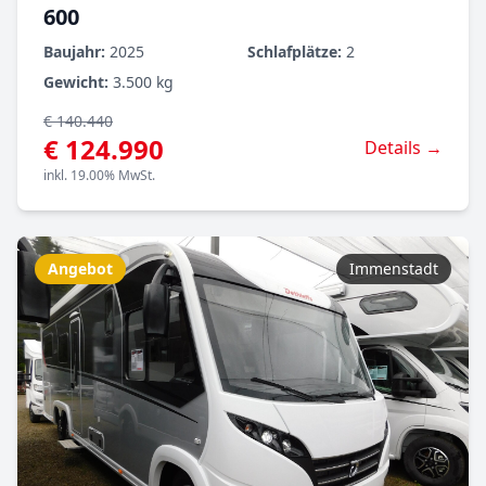
600
Baujahr:
2025
Schlafplätze:
2
Gewicht:
3.500 kg
€ 140.440
€ 124.990
Details →
inkl. 19.00% MwSt.
Angebot
Immenstadt