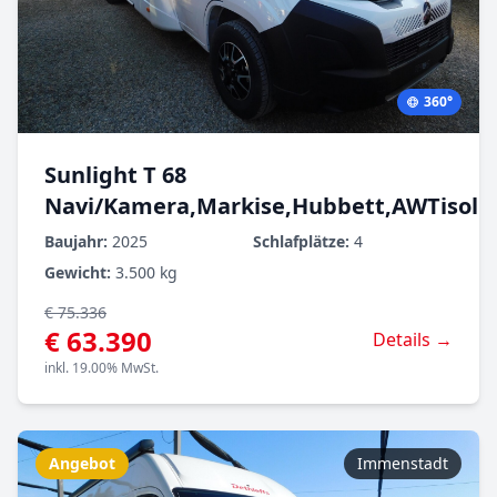
360°
Sunlight T 68
Navi/Kamera,Markise,Hubbett,AWTisolie
Baujahr:
2025
Schlafplätze:
4
Gewicht:
3.500 kg
€ 75.336
€ 63.390
Details →
inkl. 19.00% MwSt.
Angebot
Immenstadt