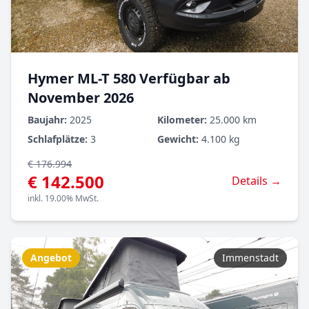
Hymer ML-T 580 Verfügbar ab
November 2026
Baujahr:
2025
Kilometer:
25.000 km
Schlafplätze:
3
Gewicht:
4.100 kg
€ 176.994
€ 142.500
Details →
inkl. 19.00% MwSt.
Angebot
Immenstadt