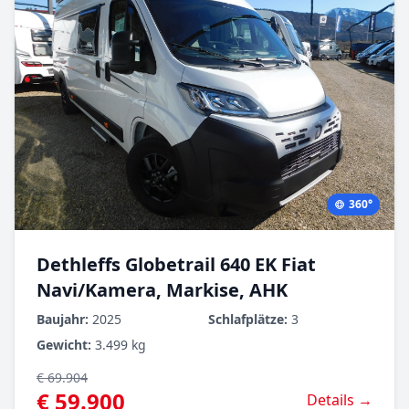
360°
Dethleffs Globetrail 640 EK Fiat
Navi/Kamera, Markise, AHK
Baujahr:
2025
Schlafplätze:
3
Gewicht:
3.499 kg
€ 69.904
€ 59.900
Details →