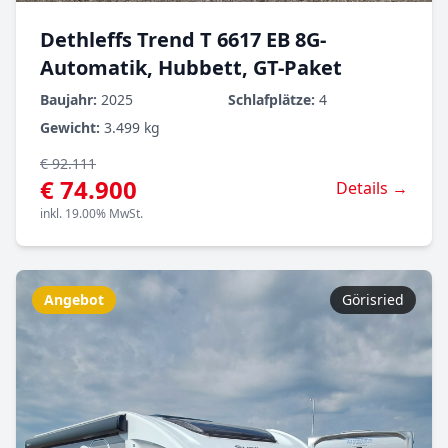
Dethleffs Trend T 6617 EB 8G-
Automatik, Hubbett, GT-Paket
Baujahr:
2025
Schlafplätze:
4
Gewicht:
3.499 kg
€ 92.111
€ 74.900
Details →
inkl. 19.00% MwSt.
Angebot
Görisried