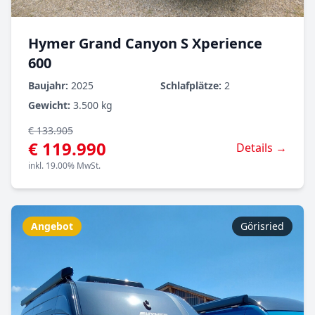
Hymer Grand Canyon S Xperience
600
Baujahr:
2025
Schlafplätze:
2
Gewicht:
3.500 kg
€ 133.905
€ 119.990
Details →
inkl. 19.00% MwSt.
Angebot
Görisried