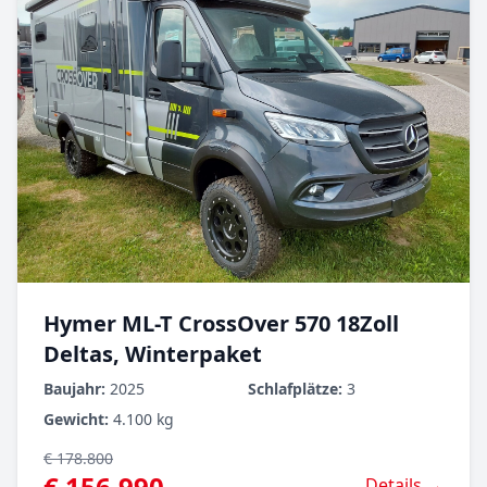
Hymer ML-T CrossOver 570 18Zoll
Deltas, Winterpaket
Baujahr:
2025
Schlafplätze:
3
Gewicht:
4.100 kg
€ 178.800
€ 156.990
Details →