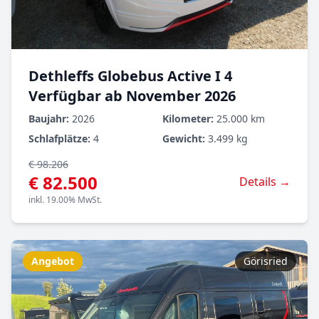
Dethleffs Globebus Active I 4
Verfügbar ab November 2026
Baujahr:
2026
Kilometer:
25.000 km
Schlafplätze:
4
Gewicht:
3.499 kg
€ 98.206
€ 82.500
Details →
inkl. 19.00% MwSt.
Angebot
Görisried