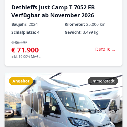
Dethleffs Just Camp T 7052 EB
Verfügbar ab November 2026
Baujahr:
2024
Kilometer:
25.000 km
Schlafplätze:
4
Gewicht:
3.499 kg
€ 86.597
€ 71.900
Details →
inkl. 19.00% MwSt.
Angebot
Immenstadt