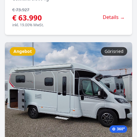
€ 73.927
€ 63.990
Details →
inkl. 19.00% MwSt.
Angebot
Görisried
360°