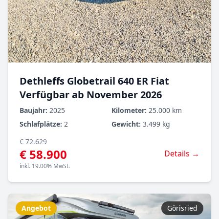
Dethleffs Globetrail 640 ER Fiat
Verfügbar ab November 2026
Baujahr:
2025
Kilometer:
25.000 km
Schlafplätze:
2
Gewicht:
3.499 kg
€ 72.629
€ 58.900
Details →
inkl. 19.00% MwSt.
Angebot
Görisried