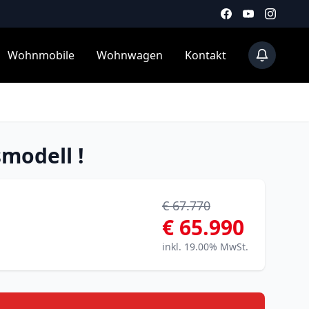
Wohnmobile
Wohnwagen
Kontakt
modell !
€ 67.770
€ 65.990
inkl. 19.00% MwSt.