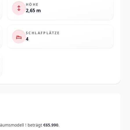
HÖHE
2,65 m
SCHLAFPLÄTZE
4
iläumsmodell ! beträgt
€65.990
.