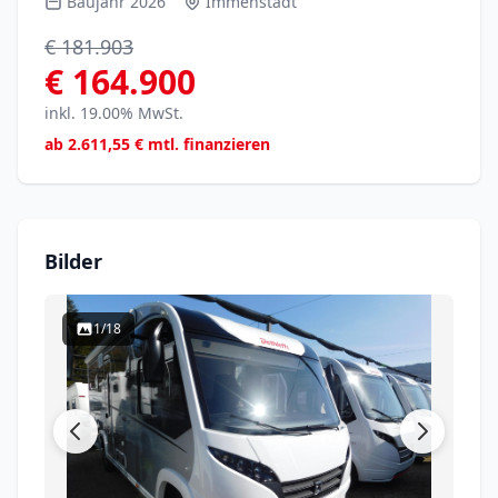
Baujahr 2026
Immenstadt
€ 181.903
€ 164.900
inkl. 19.00% MwSt.
ab
2.611,55
€ mtl. finanzieren
Bilder
1/18