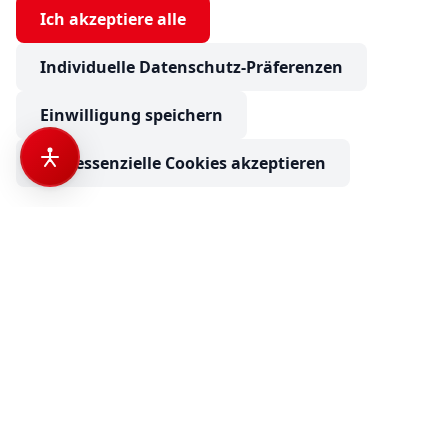
Ich akzeptiere alle
Individuelle Datenschutz-Präferenzen
Einwilligung speichern
Nur essenzielle Cookies akzeptieren
Dethleffs Alpa I 6820-2 Backofen, Luftschwingsitze, Navi
€ 164.900
ab
2.611,55
€ mtl. finanzieren
Anfrage senden
Camping Neuss
Ihr Partner für Wohnmobile, Wohnwagen und