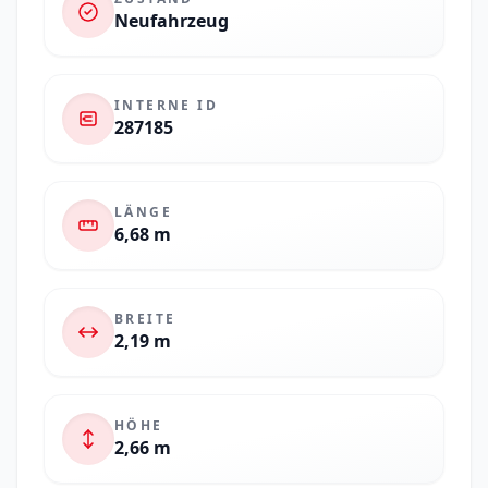
Neufahrzeug
INTERNE ID
287185
LÄNGE
6,68 m
BREITE
2,19 m
HÖHE
2,66 m