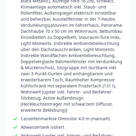
Black Metallic), Alufelge Ford 16 Zoll, schwarz,
Klimaanlage automatisch inkl. Staub- und
Pollenfilter, Außenspiegel elektrisch einstellbar
und beheizbar, Ausstellfenster in der T-Haube,
Verdunklungsjalousien im Fahrerhaus, Panorama-
Dachhaube 70 x 50 cm im Wohnraum, Bettumbau
Einzelbetten zu Doppelbett, Stauraum-Türe links,
Light Moments: Indirekte Ambientebeleuchtung
über den Dachstauschränken, Light Moments:
Indirekte Wandflächen-Ambientebeleuchtung,
Doppelverglaste Rahmenfenster mit Verdunklung
& Mückenschutz, Sitzgruppe mit Gurtbank inkl.
zwei 3-Punkt-Gurten und einhängbarem und
erweiterbarem Tisch, Raumhoher Kompressor
Kühlschrank mit separatem Frosterfach (131 l),
Wohnwelt Jupiter inkl. Fahrer- und Beifahrer-
Sitzbezug, Active Außendesign
(Heckleuchtenträger mit schwarzem Diffusor,
erweiterte Beklebung))
Cassettenmarkise Omnistor 4.0 m (manuell)
Abwassertank isoliert
Wohnwelt Jupiter inkl. Fahrer- und Beifahrer-