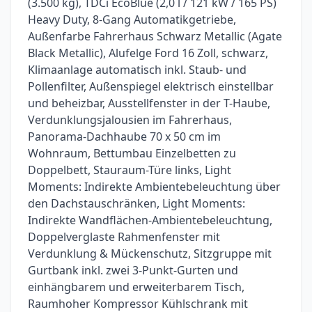
(3.500 kg), TDCi EcoBlue (2,0 l / 121 kW / 165 PS)
Heavy Duty, 8-Gang Automatikgetriebe,
Außenfarbe Fahrerhaus Schwarz Metallic (Agate
Black Metallic), Alufelge Ford 16 Zoll, schwarz,
Klimaanlage automatisch inkl. Staub- und
Pollenfilter, Außenspiegel elektrisch einstellbar
und beheizbar, Ausstellfenster in der T-Haube,
Verdunklungsjalousien im Fahrerhaus,
Panorama-Dachhaube 70 x 50 cm im
Wohnraum, Bettumbau Einzelbetten zu
Doppelbett, Stauraum-Türe links, Light
Moments: Indirekte Ambientebeleuchtung über
den Dachstauschränken, Light Moments:
Indirekte Wandflächen-Ambientebeleuchtung,
Doppelverglaste Rahmenfenster mit
Verdunklung & Mückenschutz, Sitzgruppe mit
Gurtbank inkl. zwei 3-Punkt-Gurten und
einhängbarem und erweiterbarem Tisch,
Raumhoher Kompressor Kühlschrank mit