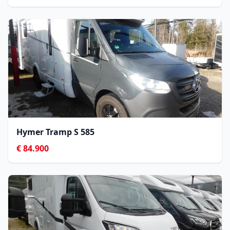
Hymer Tramp S 585
€ 84.900