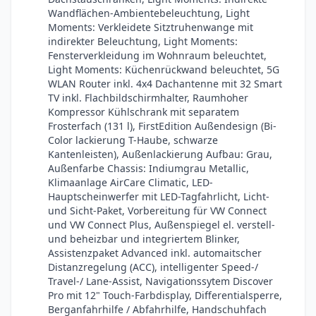
Wandflächen-Ambientebeleuchtung, Light
Moments: Verkleidete Sitztruhenwange mit
indirekter Beleuchtung, Light Moments:
Fensterverkleidung im Wohnraum beleuchtet,
Light Moments: Küchenrückwand beleuchtet, 5G
WLAN Router inkl. 4x4 Dachantenne mit 32 Smart
TV inkl. Flachbildschirmhalter, Raumhoher
Kompressor Kühlschrank mit separatem
Frosterfach (131 l), FirstEdition Außendesign (Bi-
Color lackierung T-Haube, schwarze
Kantenleisten), Außenlackierung Aufbau: Grau,
Außenfarbe Chassis: Indiumgrau Metallic,
Klimaanlage AirCare Climatic, LED-
Hauptscheinwerfer mit LED-Tagfahrlicht, Licht-
und Sicht-Paket, Vorbereitung für VW Connect
und VW Connect Plus, Außenspiegel el. verstell-
und beheizbar und integriertem Blinker,
Assistenzpaket Advanced inkl. automaitscher
Distanzregelung (ACC), intelligenter Speed-/
Travel-/ Lane-Assist, Navigationssytem Discover
Pro mit 12" Touch-Farbdisplay, Differentialsperre,
Berganfahrhilfe / Abfahrhilfe, Handschuhfach