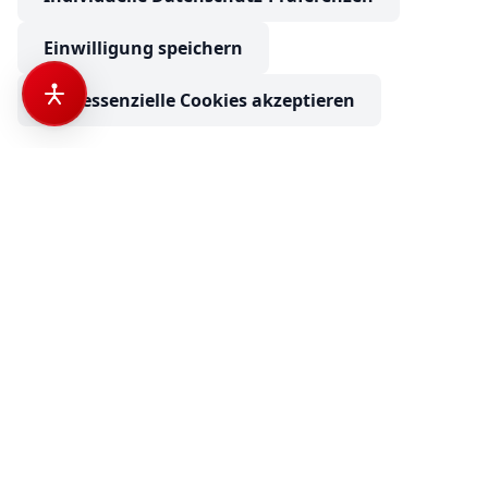
Einwilligung speichern
Nur essenzielle Cookies akzeptieren
Dethleffs Just Go T 6615 EB Automatik, Markise, AHK, RFK
€ 67.900
ab
1.075,34
€ mtl. finanzieren
Anfrage senden
Camping Neuss
Ihr Partner für Wohnmobile, Wohnwagen und
Campervans.
Unsere Standorte