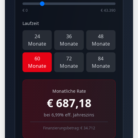
€ 0
€ 43.390
Laufzeit
24
36
48
Monate
Monate
Monate
60
72
84
Monate
Monate
Monate
Monatliche Rate
€
687,18
bei 6,99% eff. Jahreszins
Finanzierungsbetrag: €
34.712