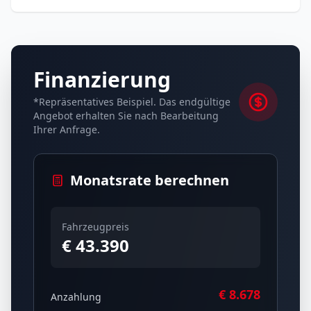
Finanzierung
*Repräsentatives Beispiel. Das endgültige
Angebot erhalten Sie nach Bearbeitung
Ihrer Anfrage.
Monatsrate berechnen
Fahrzeugpreis
€ 43.390
€
8.678
Anzahlung