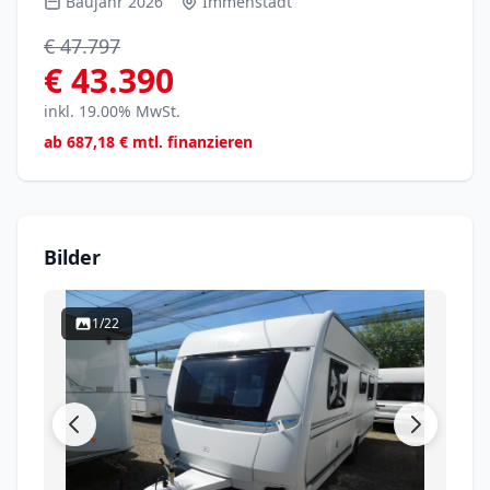
Baujahr 2026
Immenstadt
€ 47.797
€ 43.390
inkl. 19.00% MwSt.
ab
687,18
€ mtl. finanzieren
Bilder
1/22