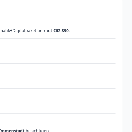
omatik+Digitalpaket beträgt
€62.890
.
 Immenstadt
besichtigen.