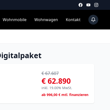
Wohnmobile
Wohnwagen
Kontakt
igitalpaket
€ 67.607
€ 62.890
inkl. 19.00% MwSt.
ab
996,00
€ mtl. finanzieren