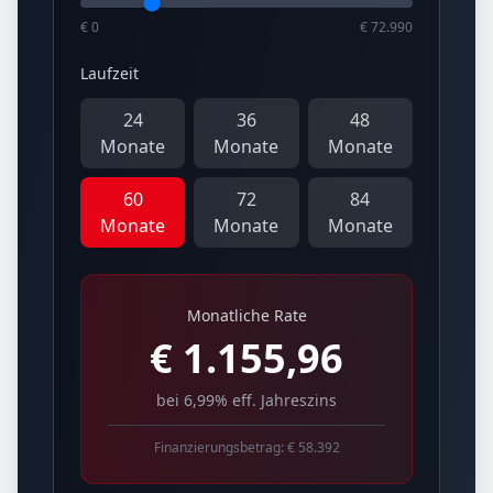
€ 0
€ 72.990
Laufzeit
24
36
48
Monate
Monate
Monate
60
72
84
Monate
Monate
Monate
Monatliche Rate
€
1.155,96
bei 6,99% eff. Jahreszins
Finanzierungsbetrag: €
58.392