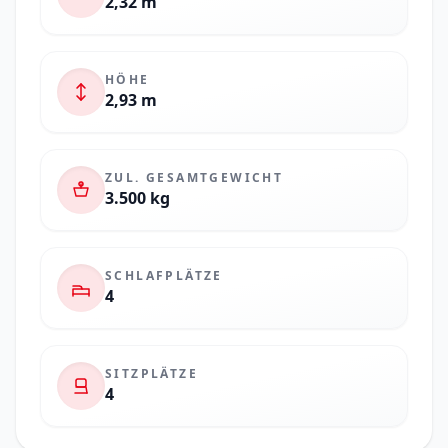
2,32 m
HÖHE
2,93 m
ZUL. GESAMTGEWICHT
3.500 kg
SCHLAFPLÄTZE
4
SITZPLÄTZE
4