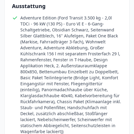
Ausstattung
Adventure Edition (Ford Transit 3.500 kg - 2,0l
TDCi - 96 kW (130 PS) - Euro VI E - 6-Gang-
Schaltgetriebe, Obsidian Schwarz, Seitenwand
Silber Glattblech, 16" Alufelgen, Paket One Black
(Markise, Fahrradträger 3-fach), Wohnwelt
Adventure, Adventure Abklebung, Großer
Kühlschrank 156 l mit separatem Frosterfach 29 l,
Rahmenfenster, Fenster in T-Haube, Design
Applikation Heck, 2. Außenstauraumklappe
800x850, Bettenumbau Einzelbett zu Doppelbett,
Basic Paket Teilintegrierte (Bridge Light, Komfort
Eingangstür mit Fenster, Fliegengittertür
(einteilig), Panormadachhaube über Küche,
Klarglasdachhaube 40x40, Kabelvorbereitung für
Rückfahrkamera), Chassis Paket (Klimaanlage inkl.
Staub- und Pollenfilter, Handschuhfach mit
Deckel, zusätzlich abschließbar, Stoßfänger
lackiert, Nebelscheinwerfer, Scheinwerfer mit
statischem Abbiegelicht, Seitenschutzleisten in
Wagenfarbe lackiert))