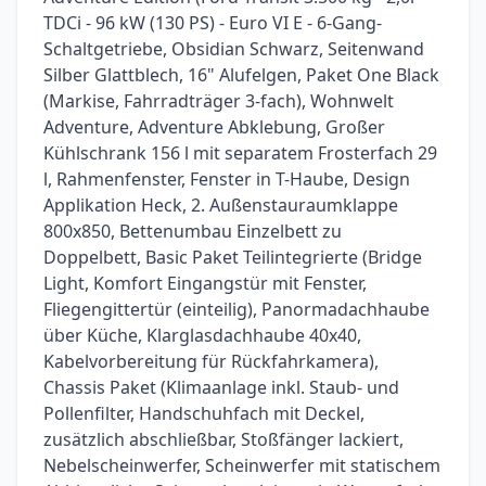
TDCi - 96 kW (130 PS) - Euro VI E - 6-Gang-
Schaltgetriebe, Obsidian Schwarz, Seitenwand
Silber Glattblech, 16" Alufelgen, Paket One Black
(Markise, Fahrradträger 3-fach), Wohnwelt
Adventure, Adventure Abklebung, Großer
Kühlschrank 156 l mit separatem Frosterfach 29
l, Rahmenfenster, Fenster in T-Haube, Design
Applikation Heck, 2. Außenstauraumklappe
800x850, Bettenumbau Einzelbett zu
Doppelbett, Basic Paket Teilintegrierte (Bridge
Light, Komfort Eingangstür mit Fenster,
Fliegengittertür (einteilig), Panormadachhaube
über Küche, Klarglasdachhaube 40x40,
Kabelvorbereitung für Rückfahrkamera),
Chassis Paket (Klimaanlage inkl. Staub- und
Pollenfilter, Handschuhfach mit Deckel,
zusätzlich abschließbar, Stoßfänger lackiert,
Nebelscheinwerfer, Scheinwerfer mit statischem