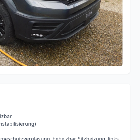
izbar
stabilisierung)
meschutzverglasung, beheizbar, Sitzheizung, links