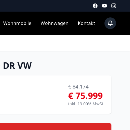
Wohnmobile
Wohnwagen
Kontakt
0 DR VW
€ 84.174
€ 75.999
inkl. 19.00% MwSt.