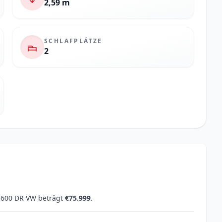
2,59 m
SCHLAFPLÄTZE
2
e 600 DR VW beträgt
€75.999
.