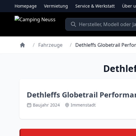
Homepage
Vermietung
Service & Werkstatt
Über 
/
Fahrzeuge
/
Dethleffs Globetrail Per
Dethle
Dethleffs Globetrail Perform
Baujahr 2024
Immenstadt